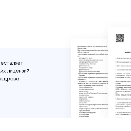
ществляет
их лицензий
нздрава.